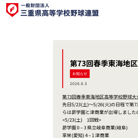
第73回春季東海地
お知らせ
2026.6.3
第73回春季東海地区高等学校野球大
先日5/23(土)〜5/26(火)の日
らは昴学園と津商業が出場しました
<5/23(土) 1回戦>
昴学園 0 – 3 県立岐阜商業(岐阜)
享栄(愛知) 4 – 1 津商業