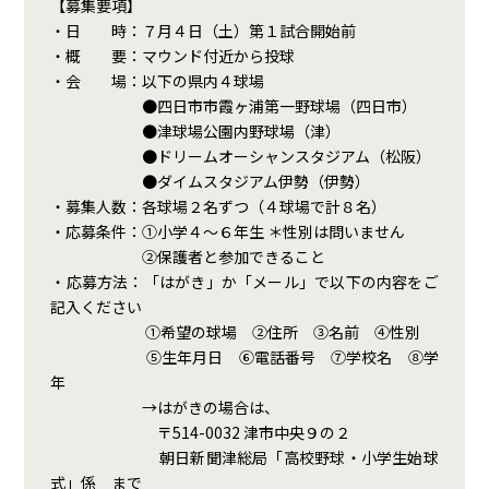
【募集要項】
・日 時：７月４日（土）第１試合開始前
・概 要：マウンド付近から投球
・会 場：以下の県内４球場
●四日市市霞ヶ浦第一野球場（四日市）
●津球場公園内野球場（津）
●ドリームオーシャンスタジアム（松阪）
●ダイムスタジアム伊勢（伊勢）
・募集人数：各球場２名ずつ（４球場で計８名）
・応募条件：①小学４～６年生 ＊性別は問いません
②保護者と参加できること
・応募方法：「はがき」か「メール」で以下の内容をご
記入ください
①希望の球場 ②住所 ③名前 ④性別
⑤生年月日 ⑥電話番号 ⑦学校名 ⑧学
年
→はがきの場合は、
〒514-0032 津市中央９の２
朝日新聞津総局「高校野球・小学生始球
式」係 まで